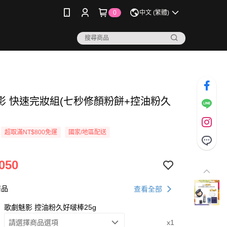
0
中文 (繁體)
影 快速完妝組(七秒修顏粉餅+控油粉久
超取滿NT$800免運
國家/地區配送
050
商品
查看全部
歌劇魅影 控油粉久好啵棒25g
請選擇商品選項
x1