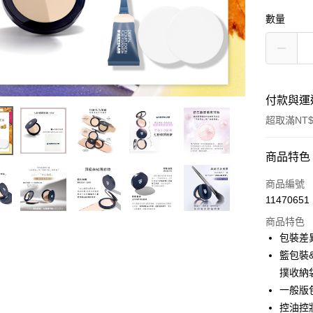
數量
付款與運
超取滿NT$
付款方式
商品特色
信用卡一
商品編號
11470651
超商取貨
商品特色
LINE Pay
包裝差
籃包裝
Apple Pay
撲收納
街口支付
一般版
控油控
悠遊付