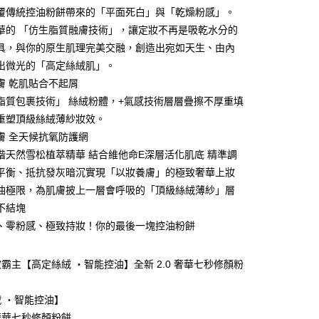
覆傳統控油粉餅帶來的「平面死白」與「乾燥粉感」。
y
華的 「仿生脂質融膚技術」，讓定妝不再是吸乾水分的
具，與你的原生肌理完美交融，創造出宛如天生、由內
出微光的「高定絲絨肌」。
享後付
膚 乾肌貼合不起屑
脂質包裹技術」 絲絨粉體，+氣感技術層層疊擦不厚重填
FTEE先享後付」】
重塑頂級絲絨薄紗妝效。
先享後付是「在收到商品之後才付款」的支付方式。 讓您購物簡單
心！
膚 全天候抗氧防護網
：不需註冊會員、不需綁卡、不需儲值。
階天然雪松植萃精華 結合維他命E深層活化肌底 精準調
：只要手機號碼，簡訊認證，即可結帳。
付款
：先確認商品／服務後，再付款。
平衡、抵抗發灰暗沉實現「以妝養膚」的極致奢華上妝
0，滿NT$800(含以上)免運費
油極限，為肌膚披上一層會呼吸的「頂級絲絨薄紗」層
EE先享後付」結帳流程】
不結塊
家取貨
方式選擇「AFTEE先享後付」後，將跳轉至「AFTEE先享後
頁面，進行簡訊認證並確認金額後，即可完成結帳。
、零粉感、極致持妝！你的最後一塊控油粉餅
0，滿NT$800(含以上)免運費
成立數日內，您將收到繳費通知簡訊。
費通知簡訊後14天內，點擊此簡訊中的連結，可透過四大超商
付款
網路銀行／等多元方式進行付款，方視為交易完成。
霸主【高定絲絨 ‧智能控油】全新 2.0 奢華七秒修顏粉
0，滿NT$800(含以上)免運費
：結帳手續完成當下不需立刻繳費，但若您需要取消訂單，請聯
的店家。未經商家同意取消之訂單仍視為有效，需透過AFTEE
 ‧智能控油】
繳納相關費用。
1取貨
否成功請以「AFTEE先享後付 」之結帳頁面顯示為準，若有關於
 奢華七秒修顏粉餅