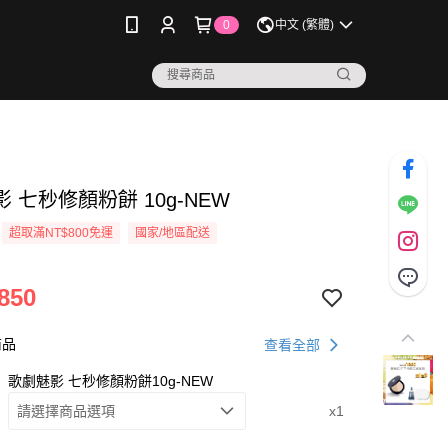
0
中文 (繁體)
 七秒修顏粉餅 10g-NEW
超取滿NT$800免運
國家/地區配送
850
商品
查看全部
歌劇魅影 七秒修顏粉餅10g-NEW
請選擇商品選項
x1