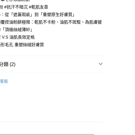
0，滿NT$800(含以上)免運費
功／繳費後需取消欲退款等相關疑問，請聯繫「AFTEE先享後
粉 #抗汗不暗沉 #乾肌友善
援中心」
https://netprotections.freshdesk.com/support/home
學：從「遮蓋瑕疵」到「重塑原生好膚質」
項】
0，滿NT$800(含以上)免運費
顛覆控油粉餅極限：乾肌不卡粉、油肌不斑駁，為肌膚披
恩沛科技股份有限公司提供之「AFTEE先享後付」服務完成之
的「頂級絲絨薄紗」
依本服務之必要範圍內提供個人資料，並將交易相關給付款項請
配送
查看運費
讓予恩沛科技股份有限公司。
 V.S 油肌長效定格
個人資料處理事宜，請瀏覽以下網址：
形毛孔 重塑絲絨好膚質
ee.tw/terms/#terms3
年的使用者請事先徵得法定代理人或監護人之同意方可使用
E先享後付」，若未經同意申辦者引起之損失，本公司不負相關責
類 (2)
AFTEE先享後付」時，將依據個別帳號之用戶狀況，依本公司
核予不同之上限額度；若仍有額度不足之情形，本公司將視審查
AN歌劇魅影-專業彩妝
完美底妝
用戶進行身份認證。
客服
一人註冊多個帳號或使用他人資訊註冊。若發現惡意使用之情
🌸
期間限定
科技股份有限公司將有權停止該用戶之使用額度並採取法律行