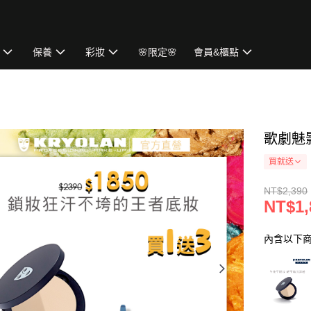
保養
彩妝
🌸限定🌸
會員&櫃點
歌劇魅影
買就送
NT$2,390
NT$1,
內含以下