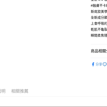
每筆NT$8
是否繳費成
#融膚不卡
付客戶支
黑貓
新底妝美
【注意事
每筆NT$8
全新成分
１．透過由
上會呼吸
交易，需
國家/地區
求債權轉
乾肌不龜裂
２．關於
瞬間柔焦隱
https://aft
３．未成
「AFTE
任。
商品相關分
４．使用「
即時審查
KRYOL
結果請求
分享
５．嚴禁
🌸期間限定
形，恩沛
動。
說明
相關推薦