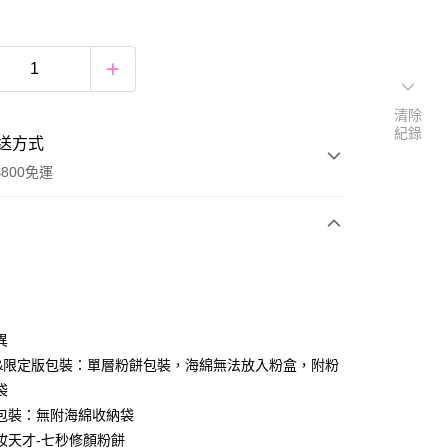
清除
紀錄
送方式
800免運
次付款
付款
異
&限定版包裝：單層粉餅包裝，海綿無法放入粉盒，附粉
袋
包裝：無附海綿收納袋
妝天才-七秒修顏粉餅