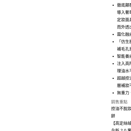
徹底顛
Google Pa
導入奢
定妝面
全盈+PAY
而外透
AFTEE先
霜化融
相關說明
「仿生
【關於「A
補毛孔
AFTEE
便利好安
智能養
運送方式
１．簡單
注入高
２．便利
全家取貨
３．安心
理油水
每筆NT$8
超越控
【「AFT
層補妝
付款後全
１．於結帳
付」結帳
無重力
每筆NT$8
２．訂單
銷售重點
３．收到繳
7-11取貨
／ATM／
控油不脫妝
每筆NT$8
※ 請注意
餅
絡購買商品
【高定絲絨
先享後付
付款後7-1
※ 交易是
全新 2.0