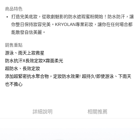
LINE Pay
商品特色
Apple Pay
打造完美底妝，從歌劇魅影的防水遮瑕蜜粉開始！防水防汗，讓
你整日保持妝容完美。KRYOLAN專業彩妝，讓你在任何場合都
街口支付
能散發自信美麗。
悠遊付
銷售重點
Google Pay
游泳、雨天上妝救星
防水抗汗X長效定妝X霧面柔光
全盈+PAY
超防水、長效定妝
AFTEE先享後付
添加超緊密抗水聚合物，定妝防水效果! 超持久!即使游泳、下雨天
相關說明
也不擔心
【關於「AFTEE先享後付」】
AFTEE先享後付是「在收到商品之後才付款」的支付方式。 讓您購物簡單
運送方式
便利好安心！
１．簡單：不需註冊會員、不需綁卡、不需儲值。
全家取貨付款
２．便利：只要手機號碼，簡訊認證，即可結帳。
詳細說明
相關推薦
每筆NT$80，滿NT$800(含以上)免運費
３．安心：先確認商品／服務後，再付款。
付款後全家取貨
【「AFTEE先享後付」結帳流程】
１．於結帳方式選擇「AFTEE先享後付」後，將跳轉至「AFTEE先享後付」
每筆NT$80，滿NT$800(含以上)免運費
結帳頁面，進行簡訊認證並確認金額後，即可完成結帳。