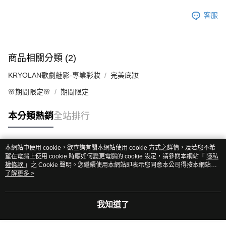
客服
商品相關分類 (2)
KRYOLAN歌劇魅影-專業彩妝
完美底妝
🌸期間限定🌸
期間限定
本分類熱銷
全站排行
本網站中使用 cookie，欲查詢有關本網站使用 cookie 方式之詳情，及若您不希
熱門標籤
望在電腦上使用 cookie 時應如何變更電腦的 cookie 設定，請參閱本網站「
隱私
權條款
」之 Cookie 聲明。您繼續使用本網站即表示您同意本公司得按本網站使
用條款之 Cookie 聲明使用 cookie。
了解更多 >
我知道了