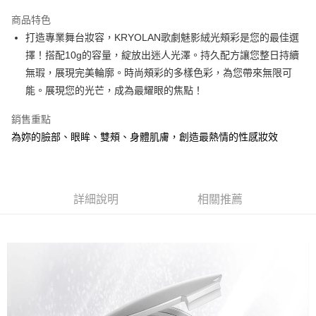
LINE Pay
商品特色
Apple Pay
打造專業舞台妝容，KRYOLAN歌劇魅影絨光頰彩是您的最佳選
擇！搭配10g的容量，綻放出迷人光澤。持久配方讓您整日持續
街口支付
無瑕，展現完美輪廓。時尚頰彩的多樣色彩，為您帶來無限可
悠遊付
能。展現您的光芒，成為最耀眼的焦點！
Google Pay
銷售重點
為妳的臉部、眼眸、雙頰、身體肌膚，創造最熱情的性感妝效
全盈+PAY
AFTEE先享後付
相關說明
【關於「AFTEE先享後付」】
詳細說明
相關推薦
AFTEE先享後付是「在收到商品之後才付款」的支付方式。 讓您購物簡單
運送方式
便利好安心！
１．簡單：不需註冊會員、不需綁卡、不需儲值。
全家取貨付款
２．便利：只要手機號碼，簡訊認證，即可結帳。
每筆NT$80，滿NT$800(含以上)免運費
３．安心：先確認商品／服務後，再付款。
付款後全家取貨
【「AFTEE先享後付」結帳流程】
１．於結帳方式選擇「AFTEE先享後付」後，將跳轉至「AFTEE先享後付」
每筆NT$80，滿NT$800(含以上)免運費
結帳頁面，進行簡訊認證並確認金額後，即可完成結帳。