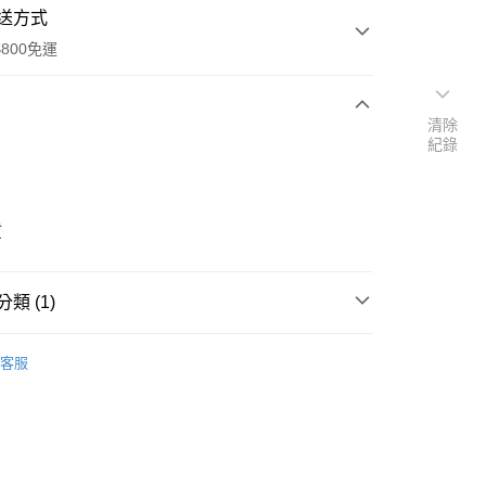
送方式
800免運
清除
次付款
紀錄
付款
質
類 (1)
AN歌劇魅影-專業彩妝
專業工具
客服
y
享後付